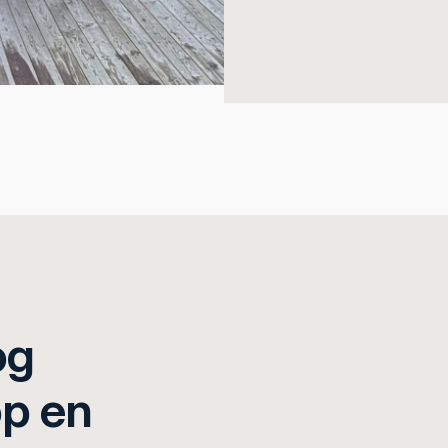
og
op en