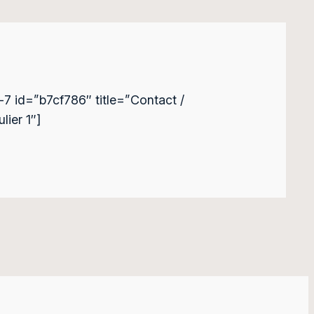
-7 id=”b7cf786″ title=”Contact /
ier 1″]