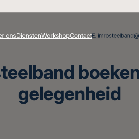
er ons
Diensten
Workshop
Contact
E. imrosteelband@
teelband boeken
gelegenheid