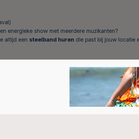
aval)
ist een energieke show met meerdere muzikanten?
e altijd een
steelband huren
die past bij jouw locatie 