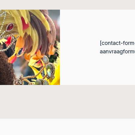
[contact-form
aanvraagformul