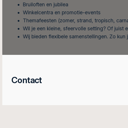
Bruiloften en jubilea
Winkelcentra en promotie-events
Themafeesten (zomer, strand, tropisch, carn
Wil je een kleine, sfeervolle setting? Of ju
Wij bieden flexibele samenstellingen. Zo kun j
Contact