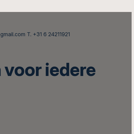
gmail.com T. +31 6 24211921
 voor iedere