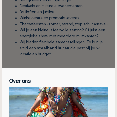
Bedrijfsfeesten en openingen
Festivals en culturele evenementen
Bruiloften en jubilea
Winkelcentra en promotie-events
Themafeesten (zomer, strand, tropisch, carnaval)
Wil je een kleine, sfeervolle setting? Of juist een
energieke show met meerdere muzikanten?
Wij bieden flexibele samenstellingen. Zo kun je
altijd een
steelband huren
die past bij jouw
locatie en budget.
Over ons